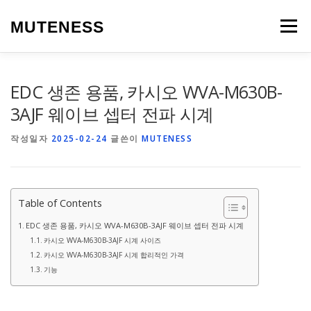
내
용
MUTENESS
메뉴
으
로
바
로
LIFE
TRAVEL
SPEAK
WORDPRESS
EDC 생존 용품, 카시오 WVA-M630B-
가
기
3AJF 웨이브 셉터 전파 시계
작성일자
2025-02-24
글쓴이
MUTENESS
Table of Contents
EDC 생존 용품, 카시오 WVA-M630B-3AJF 웨이브 셉터 전파 시계
카시오 WVA-M630B-3AJF 시계 사이즈
카시오 WVA-M630B-3AJF 시계 합리적인 가격
기능