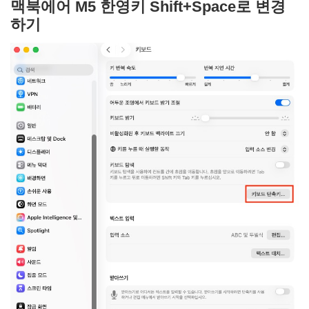
맥북에어 M5 한영키 Shift+Space로 변경
하기