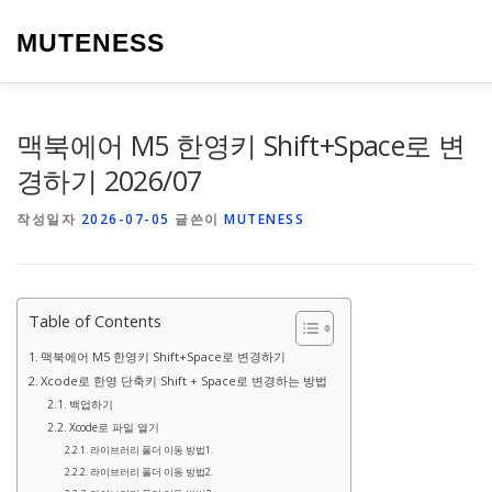
내
용
MUTENESS
으
로
바
로
LIFE
TRAVEL
SPEAK
WORDPRESS
맥북에어 M5 한영키 Shift+Space로 변
가
기
경하기 2026/07
작성일자
2026-07-05
글쓴이
MUTENESS
Table of Contents
맥북에어 M5 한영키 Shift+Space로 변경하기
Xcode로 한영 단축키 Shift + Space로 변경하는 방법
백업하기
Xcode로 파일 열기
라이브러리 폴더 이동 방법1.
라이브러리 폴더 이동 방법2.