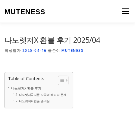
내
용
MUTENESS
메뉴
으
로
바
로
LIFE
TRAVEL
SPEAK
WORDPRESS
나노렛저X 환불 후기 2025/04
가
기
작성일자
2025-04-16
글쓴이
MUTENESS
Table of Contents
나노렛저X 환불 후기
나노렛저X 지문 자국과 배터리 문제
나노렛저X 반품 준비물