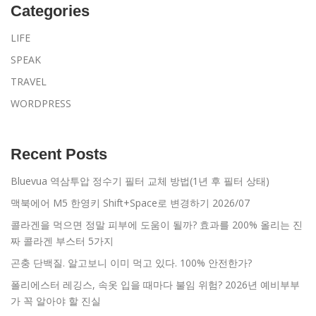
Categories
LIFE
SPEAK
TRAVEL
WORDPRESS
Recent Posts
Bluevua 역삼투압 정수기 필터 교체 방법(1년 후 필터 상태)
맥북에어 M5 한영키 Shift+Space로 변경하기 2026/07
콜라겐을 먹으면 정말 피부에 도움이 될까? 효과를 200% 올리는 진
짜 콜라겐 부스터 5가지
곤충 단백질. 알고보니 이미 먹고 있다. 100% 안전한가?
폴리에스터 레깅스, 속옷 입을 때마다 불임 위험? 2026년 예비부부
가 꼭 알아야 할 진실