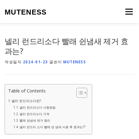
내
용
MUTENESS
메뉴
으
로
바
로
LIFE
TRAVEL
SPEAK
WORDPRESS
넬리 런드리소다 빨래 쉰냄새 제거 효
가
기
과는?
작성일자
2024-01-23
글쓴이
MUTENESS
Table of Contents
넬리 런드리소다란?
넬리 런드리소다 사용방법
넬리 런드리소다 가격
빨래 쉰냄새 제거 원리
넬리 런드리 소다 빨래 쉰 냄새 사용 후 효과는??