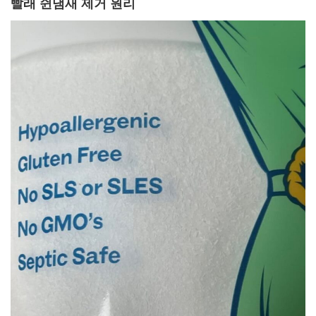
빨래 쉰냄새 제거 원리