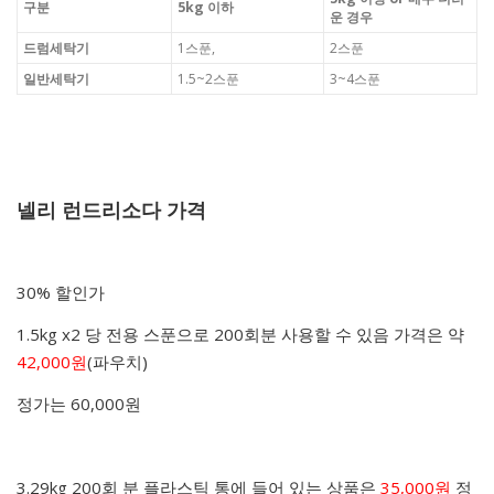
구분
5kg 이하
운 경우
드럼세탁기
1스푼,
2스푼
일반세탁기
1.5~2스푼
3~4스푼
넬리 런드리소다 가격
30% 할인가
1.5kg x2 당 전용 스푼으로 200회분 사용할 수 있음 가격은 약
42,000원
(파우치)
정가는 60,000원
3.29kg 200회 분 플라스틱 통에 들어 있는 상품은
35,000원
정